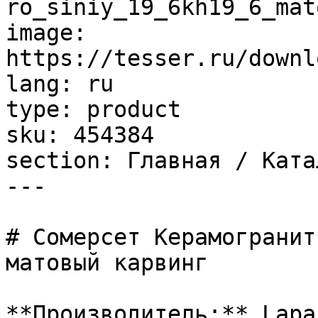
ro_siniy_19_6kh19_6_mat
image: 
https://tesser.ru/downl
lang: ru

type: product

sku: 454384

section: Главная / Ката
---

# Сомерсет Керамогранит
матовый карвинг

**Производитель:** Lapar