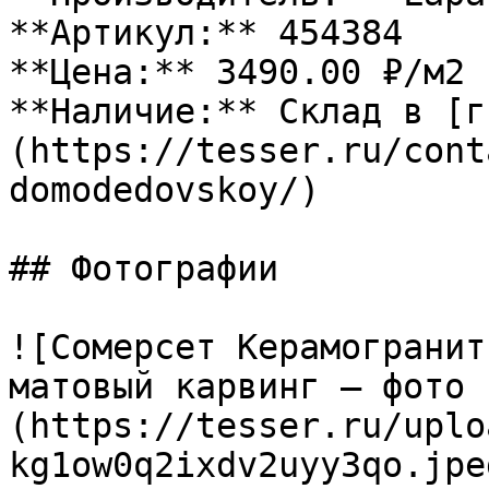
**Артикул:** 454384

**Цена:** 3490.00 ₽/м2

**Наличие:** Склад в [г
(https://tesser.ru/cont
domodedovskoy/)

## Фотографии

![Сомерсет Керамогранит
матовый карвинг — фото 
(https://tesser.ru/uplo
kg1ow0q2ixdv2uyy3qo.jpeg