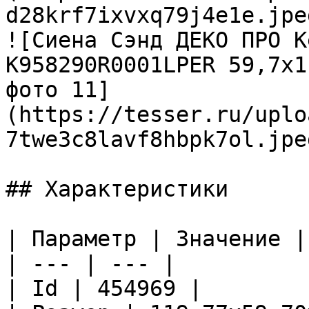
d28krf7ixvxq79j4e1e.jpeg
![Сиена Сэнд ДЕКО ПРО К
K958290R0001LPER 59,7х1
фото 11]
(https://tesser.ru/uplo
7twe3c8lavf8hbpk7ol.jpeg
## Характеристики

| Параметр | Значение |

| --- | --- |

| Id | 454969 |
