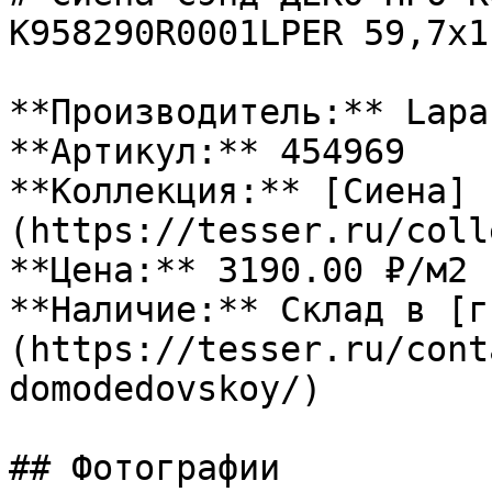
K958290R0001LPER 59,7х1
**Производитель:** Lapar
**Артикул:** 454969

**Коллекция:** [Сиена]
(https://tesser.ru/coll
**Цена:** 3190.00 ₽/м2

**Наличие:** Склад в [г
(https://tesser.ru/cont
domodedovskoy/)

## Фотографии
