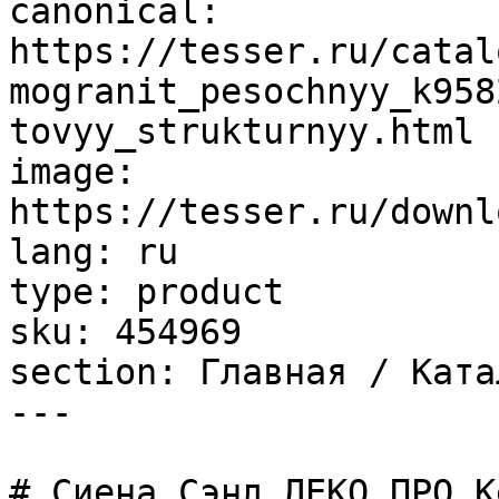
canonical: 
https://tesser.ru/catal
mogranit_pesochnyy_k958
tovyy_strukturnyy.html

image: 
https://tesser.ru/downl
lang: ru

type: product

sku: 454969

section: Главная / Ката
---

# Сиена Сэнд ДЕКО ПРО К