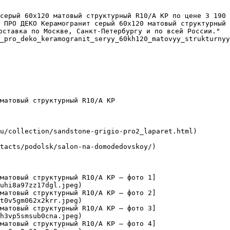
серый 60х120 матовый структурный R10/A КР по цене 3 190 
 ПРО ДЕКО Керамогранит серый 60х120 матовый структурный 
оставка по Москве, Санкт-Петербургу и по всей России."

_pro_deko_keramogranit_seryy_60kh120_matovyy_strukturnyy
матовый структурный R10/A КР

u/collection/sandstone-grigio-pro2_laparet.html)

tacts/podolsk/salon-na-domodedovskoy/)

матовый структурный R10/A КР — фото 1]
uhi8a97zz17dgl.jpeg)

матовый структурный R10/A КР — фото 2]
t0v5gm062x2krr.jpeg)

матовый структурный R10/A КР — фото 3]
h3vp5smsub0cna.jpeg)

матовый структурный R10/A КР — фото 4]