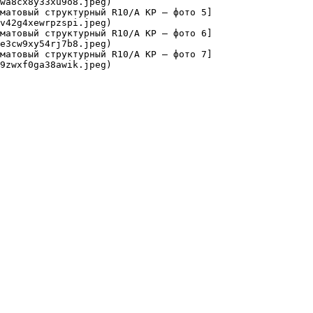
wa8cx8y33xu9o8.jpeg)

матовый структурный R10/A КР — фото 5]
v42g4xewrpzspi.jpeg)

матовый структурный R10/A КР — фото 6]
e3cw9xy54rj7b8.jpeg)

матовый структурный R10/A КР — фото 7]
9zwxf0ga38awik.jpeg)
