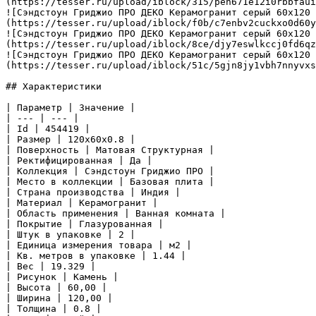
(https://tesser.ru/upload/iblock/315/pen671e12i0rbbfaui
![Сэндстоун Гриджио ПРО ДЕКО Керамогранит серый 60х120 
(https://tesser.ru/upload/iblock/f0b/c7enbv2cuckxo0d60y
![Сэндстоун Гриджио ПРО ДЕКО Керамогранит серый 60х120 
(https://tesser.ru/upload/iblock/8ce/djy7eswlkccj0fd6qz
![Сэндстоун Гриджио ПРО ДЕКО Керамогранит серый 60х120 
(https://tesser.ru/upload/iblock/51c/5gjn8jy1vbh7nnyvxs
## Характеристики

| Параметр | Значение |

| --- | --- |

| Id | 454419 |

| Размер | 120x60x0.8 |

| Поверхность | Матовая Структурная |

| Ректифицированная | Да |

| Коллекция | Сэндстоун Гриджио ПРО |

| Место в коллекции | Базовая плита |

| Страна производства | Индия |

| Материал | Керамогранит |

| Область применения | Ванная комната |

| Покрытие | Глазурованная |

| Штук в упаковке | 2 |

| Единица измерения товара | м2 |

| Кв. метров в упаковке | 1.44 |

| Вес | 19.329 |

| Рисунок | Камень |

| Высота | 60,00 |

| Ширина | 120,00 |

| Толщина | 0.8 |
