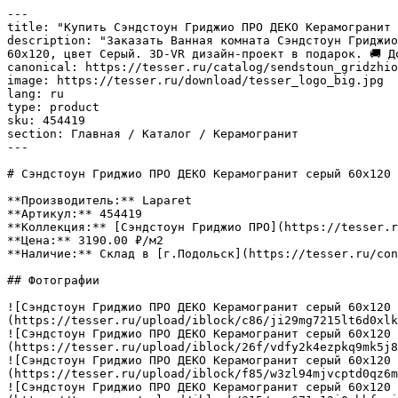
---

title: "Купить Сэндстоун Гриджио ПРО ДЕКО Керамогранит 
description: "Заказать Ванная комната Сэндстоун Гриджио
60x120, цвет Серый. 3D-VR дизайн-проект в подарок. 🚚 Д
canonical: https://tesser.ru/catalog/sendstoun_gridzhio
image: https://tesser.ru/download/tesser_logo_big.jpg

lang: ru

type: product

sku: 454419

section: Главная / Каталог / Керамогранит

---

# Сэндстоун Гриджио ПРО ДЕКО Керамогранит серый 60х120 
**Производитель:** Laparet

**Артикул:** 454419

**Коллекция:** [Сэндстоун Гриджио ПРО](https://tesser.r
**Цена:** 3190.00 ₽/м2

**Наличие:** Склад в [г.Подольск](https://tesser.ru/con
## Фотографии

![Сэндстоун Гриджио ПРО ДЕКО Керамогранит серый 60х120 
(https://tesser.ru/upload/iblock/c86/ji29mg7215lt6d0xlk
![Сэндстоун Гриджио ПРО ДЕКО Керамогранит серый 60х120 
(https://tesser.ru/upload/iblock/26f/vdfy2k4ezpkq9mk5j8
![Сэндстоун Гриджио ПРО ДЕКО Керамогранит серый 60х120 
(https://tesser.ru/upload/iblock/f85/w3zl94mjvcptd0qz6m
![Сэндстоун Гриджио ПРО ДЕКО Керамогранит серый 60х120 