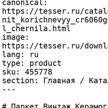
canonical: 
https://tesser.ru/catal
nit_korichnevyy_cr6060g
l_chernila.html

image: 
https://tesser.ru/downl
lang: ru

type: product

sku: 455778

section: Главная / Ката
---

# Паркет Винтаж Керамог