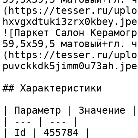
(https://tesser.ru/uplo
hxvgxdtuki3zrx0kbey.jpeg
![Паркет Салон Керамогр
59,5х59,5 матовый+гл. ч
(https://tesser.ru/uplo
puvckkdk5jimm0u73ah.jpeg
## Характеристики

| Параметр | Значение |

| --- | --- |

| Id | 455784 |
