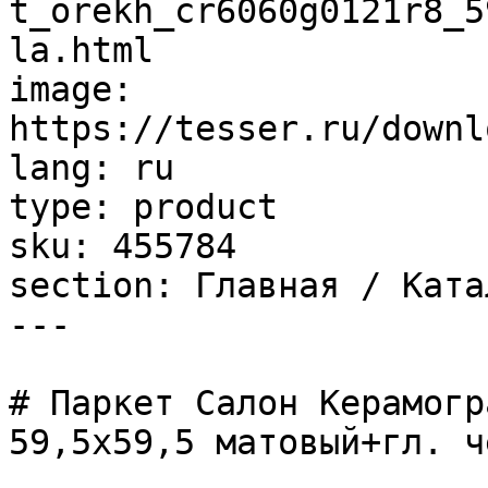
t_orekh_cr6060g0121r8_5
la.html

image: 
https://tesser.ru/downl
lang: ru

type: product

sku: 455784

section: Главная / Ката
---

# Паркет Салон Керамогр
59,5х59,5 матовый+гл. ч