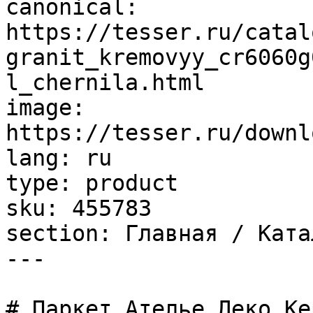
canonical: 
https://tesser.ru/catal
granit_kremovyy_cr6060g
l_chernila.html

image: 
https://tesser.ru/downl
lang: ru

type: product

sku: 455783

section: Главная / Ката
---

# Паркет Ателье Деко Ке