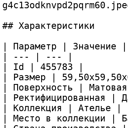
g4c13odknvpd2pqrm60.jpeg
## Характеристики

| Параметр | Значение |

| --- | --- |

| Id | 455783 |

| Размер | 59,50x59,50x
| Поверхность | Матовая
| Ректифицированная | Да
| Коллекция | Ателье |

| Место в коллекции | Б