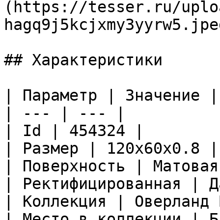
(https://tesser.ru/uplo
hagq9j5kcjxmy3yyrw5.jpeg
## Характеристики

| Параметр | Значение |

| --- | --- |

| Id | 454324 |

| Размер | 120x60x0.8 |

| Поверхность | Матовая
| Ректифицированная | Да
| Коллекция | Оверланд 
| Место в коллекции | Б