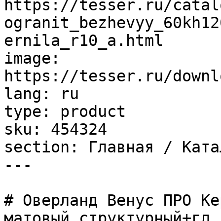
https://tesser.ru/catal
ogranit_bezhevyy_60kh12
ernila_r10_a.html

image: 
https://tesser.ru/downl
lang: ru

type: product

sku: 454324

section: Главная / Ката
---

# Оверланд Венус ПРО Ке
матовый структурный+гл.