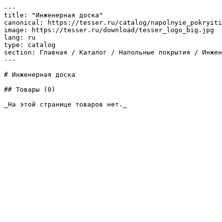
---

title: "Инженерная доска"

canonical: https://tesser.ru/catalog/napolnyie_pokryiti
image: https://tesser.ru/download/tesser_logo_big.jpg

lang: ru

type: catalog

section: Главная / Каталог / Напольные покрытия / Инжен
---

# Инженерная доска

## Товары (0)

_На этой странице товаров нет._
